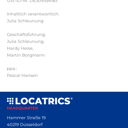
USt-ID-Nr. DE309354183
Inhaltlich verantwortlich:
Julia Schleunung
Geschäftsführung:
Julia Schleunung,
Hardy Heise,
Martin Borgmann
ppa.:
Pascal Hansen
HEADQUARTER
Hammer Straße 19
40219 Düsseldorf