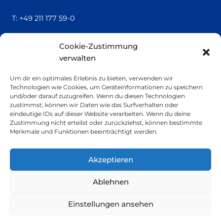
T:
+49 211 177 59-0
QUICK LINKS
Cookie-Zustimmung
verwalten
Locatrics
Über uns
Um dir ein optimales Erlebnis zu bieten, verwenden wir
Kontakt
Technologien wie Cookies, um Geräteinformationen zu speichern
Impressum
und/oder darauf zuzugreifen. Wenn du diesen Technologien
zustimmst, können wir Daten wie das Surfverhalten oder
eindeutige IDs auf dieser Website verarbeiten. Wenn du deine
SMALL PRINT
Zustimmung nicht erteilst oder zurückziehst, können bestimmte
Merkmale und Funktionen beeinträchtigt werden.
Datenschutzerklärung
Nachhaltigkeit
Akzeptieren
Ablehnen
Einstellungen ansehen