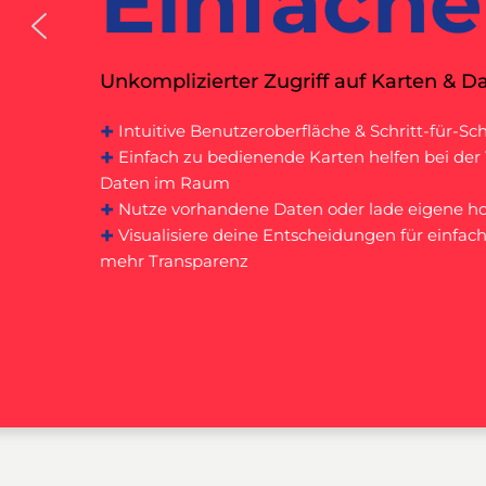
Intellige
Einfache
Erfahrung & Wissen von 100 Public Med
Unkomplizierter Zugriff auf Karten & D
of-Home, Geo-Marketing, Digital & Pr
+
Intuitive Benutzeroberfläche & Schritt-für-Sc
+
+
Kombiniere Expertenwissen mit Echtzeitdaten 
Einfach zu bedienende Karten helfen bei der 
Ergebnisse
Daten im Raum
+
+
Hunderte von OOH-Kunden vertrauen uns ber
Nutze vorhandene Daten oder lade eigene h
+
+
Niemand kennt Deutschland besser - erhalte
Visualisiere deine Entscheidungen für einf
Einblicke von erfahrenen Profis
mehr Transparenz