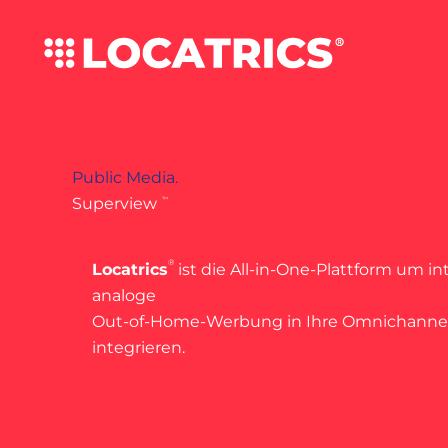
Zum
Inhalt
springen
Public Media.
Superview
™
®
Locatrics
ist die All-in-One-Plattform um int
analoge
Out-of-Home-Werbung in Ihre Omnichann
integrieren.