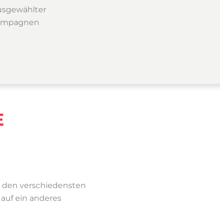
ausgewählter
 Kampagnen
E
s den verschiedensten
 auf ein anderes