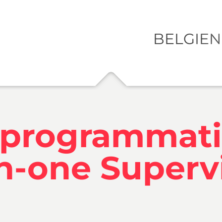
BELGIEN
DEUT
 programmati
in-one Super