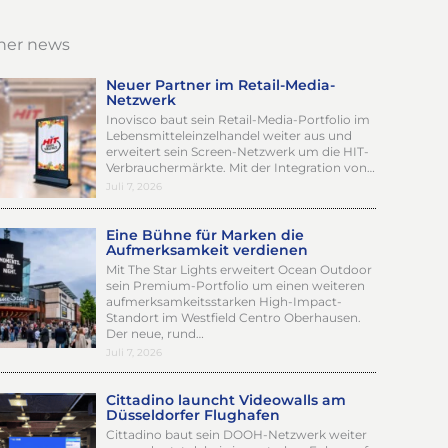
her news
Neuer Partner im Retail-Media-
Netzwerk
Inovisco baut sein Retail-Media-Portfolio im
Lebensmitteleinzelhandel weiter aus und
erweitert sein Screen-Netzwerk um die HIT-
Verbrauchermärkte. Mit der Integration von…
Juli 7, 2026
Eine Bühne für Marken die
Aufmerksamkeit verdienen
Mit The Star Lights erweitert Ocean Outdoor
sein Premium-Portfolio um einen weiteren
aufmerksamkeitsstarken High-Impact-
Standort im Westfield Centro Oberhausen.
Der neue, rund…
Juli 7, 2026
Cittadino launcht Videowalls am
Düsseldorfer Flughafen
Cittadino baut sein DOOH-Netzwerk weiter