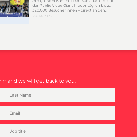
Am größten Bahnhof Deutschlands erreicht
der Public Video Giant Indoor täglich bis zu
320.000 Besucher:innen – direkt an den…
Mai 14, 2025
m and we will get back to you.