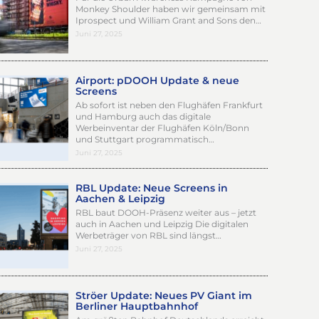
Monkey Shoulder haben wir gemeinsam mit
Iprospect und William Grant and Sons den…
Juni 27, 2025
Airport: pDOOH Update & neue
Screens
Ab sofort ist neben den Flughäfen Frankfurt
und Hamburg auch das digitale
Werbeinventar der Flughäfen Köln/Bonn
und Stuttgart programmatisch…
Juni 27, 2025
RBL Update: Neue Screens in
Aachen & Leipzig
RBL baut DOOH-Präsenz weiter aus – jetzt
auch in Aachen und Leipzig Die digitalen
Werbeträger von RBL sind längst…
Juni 27, 2025
Ströer Update: Neues PV Giant im
Berliner Hauptbahnhof