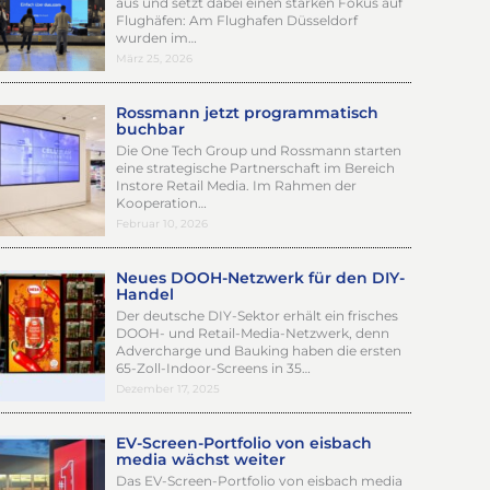
aus und setzt dabei einen starken Fokus auf
Flughäfen: Am Flughafen Düsseldorf
wurden im…
März 25, 2026
Rossmann jetzt programmatisch
buchbar
Die One Tech Group und Rossmann starten
eine strategische Partnerschaft im Bereich
Instore Retail Media. Im Rahmen der
Kooperation…
Februar 10, 2026
Neues DOOH-Netzwerk für den DIY-
Handel
Der deutsche DIY-Sektor erhält ein frisches
DOOH- und Retail-Media-Netzwerk, denn
Advercharge und Bauking haben die ersten
65-Zoll-Indoor-Screens in 35…
Dezember 17, 2025
EV-Screen-Portfolio von eisbach
media wächst weiter
Das EV-Screen-Portfolio von eisbach media