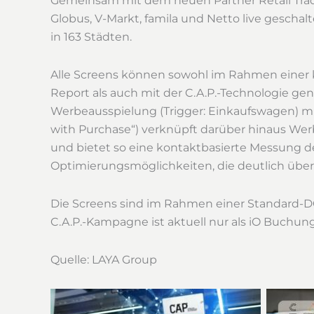
Gemeinsam mit dem neuen Partner Retail Trade
Globus, V-Markt, famila und Netto live geschal
in 163 Städten.
Alle Screens können sowohl im Rahmen einer 
Report als auch mit der C.A.P.-Technologie ge
Werbeausspielung (Trigger: Einkaufswagen) mi
with Purchase“) verknüpft darüber hinaus W
und bietet so eine kontaktbasierte Messung d
Optimierungsmöglichkeiten, die deutlich über 
Die Screens sind im Rahmen einer Standard
C.A.P.-Kampagne ist aktuell nur als iO Buchun
Quelle: LAYA Group