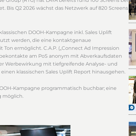
 Group (RTG) hat LAYA bereits rund 100 Screens bei
tet. Bis Q2 2026 wächst das Netzwerk auf 820 Screens
klassischen DOOH-Kampagne inkl. Sales Uplift
nutzt werden, die eine kontaktgenaue
t Ton ermöglicht. C.A.P. („Connect Ad Impression
erbekontakte am PoS anonym mit Abverkaufsdaten
er Werbewirkung mit tiefgreifende Analyse- und
einen klassischen Sales Uplift Report hinausgehen.
-DOOH-Kampagne programmatisch buchbar; eine
g möglich.