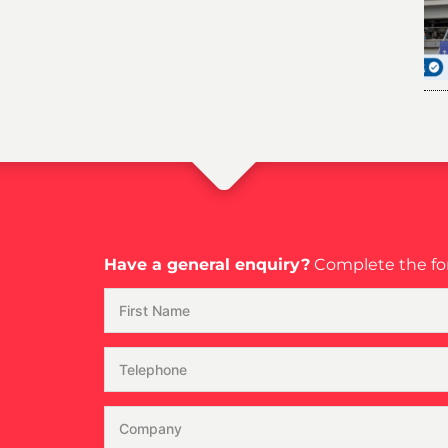
Have a general enquiry?
Complete the for