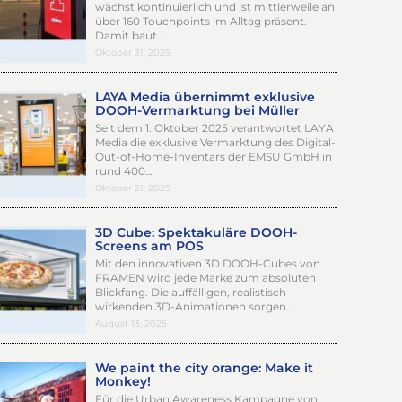
wächst kontinuierlich und ist mittlerweile an
über 160 Touchpoints im Alltag präsent.
Damit baut…
Oktober 31, 2025
LAYA Media übernimmt exklusive
DOOH-Vermarktung bei Müller
Seit dem 1. Oktober 2025 verantwortet LAYA
Media die exklusive Vermarktung des Digital-
Out-of-Home-Inventars der EMSU GmbH in
rund 400…
Oktober 21, 2025
3D Cube: Spektakuläre DOOH-
Screens am POS
Mit den innovativen 3D DOOH-Cubes von
FRAMEN wird jede Marke zum absoluten
Blickfang. Die auffälligen, realistisch
wirkenden 3D-Animationen sorgen…
August 13, 2025
We paint the city orange: Make it
Monkey!
Für die Urban Awareness Kampagne von