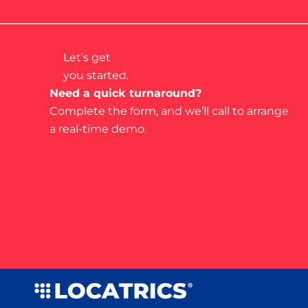
Let’s get
you started.
Need a quick turnaround?
Complete the form, and we’ll call to arrange
a real-time demo.