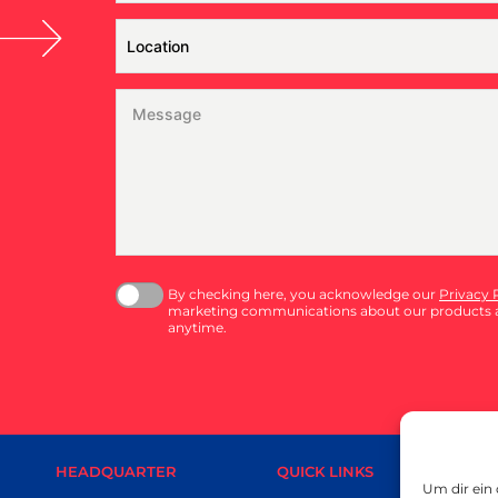
By checking here, you acknowledge our
Privacy 
marketing communications about our products a
anytime.
HEADQUARTER
QUICK LINKS
SMAL
Um dir ein