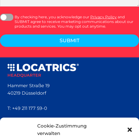
By checking here, you acknowledge our
Privacy Policy
and
SUBMIT agree to receive marketing communications about our
products and services. You may opt out anytime.
SUBMIT
HEADQUARTER
Hammer Straße 19
40219 Düsseldorf
T:
+49 211 177 59-0
QUICK LINKS
Cookie-Zustimmung
verwalten
Locatrics