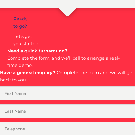
Ready
to go?
Let’s get
you started.
Need a quick turnaround?
Complete the form, and we’ll call to arrange a real-
time demo.
Have a general enquiry?
Complete the form and we will get
back to you.