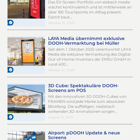
Das EV-Screen-Portfolio von eisbach media
wächst kontinuierlich und ist mittlerweile an
über 160 Touchpoints im Alltag präsent.
Damit baut…
Oktober 31, 2025
LAYA Media übernimmt exklusive
DOOH-Vermarktung bei Müller
Seit dem 1. Oktober 2025 verantwortet LAYA
Media die exklusive Vermarktung des Digital-
Out-of-Home-Inventars der EMSU GmbH in
rund 400…
Oktober 21, 2025
3D Cube: Spektakuläre DOOH-
Screens am POS
Mit den innovativen 3D DOOH-Cubes von
FRAMEN wird jede Marke zum absoluten
Blickfang. Die auffälligen, realistisch
wirkenden 3D-Animationen sorgen…
August 13, 2025
Airport: pDOOH Update & neue
Screens