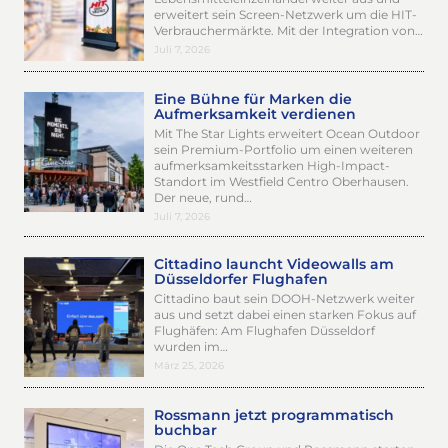
erweitert sein Screen-Netzwerk um die HIT-
Verbrauchermärkte. Mit der Integration von…
Juli 7, 2026
Eine Bühne für Marken die
Aufmerksamkeit verdienen
Mit The Star Lights erweitert Ocean Outdoor
sein Premium-Portfolio um einen weiteren
aufmerksamkeitsstarken High-Impact-
Standort im Westfield Centro Oberhausen.
Der neue, rund…
Juli 7, 2026
Cittadino launcht Videowalls am
Düsseldorfer Flughafen
Cittadino baut sein DOOH-Netzwerk weiter
aus und setzt dabei einen starken Fokus auf
Flughäfen: Am Flughafen Düsseldorf
wurden im…
März 25, 2026
Rossmann jetzt programmatisch
buchbar