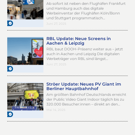
Ab sofort ist neben den Flughäfen Frankfurt
und Hamburg auch das digitale
Werbeinventar der Flughäfen Köln/Bonn
und Stuttgart programmatisch…
Juni 27, 2025
RBL Update: Neue Screens in
Aachen & Leipzig
RBL baut DOOH-Präsenz weiter aus – jetzt
auch in Aachen und Leipzig Die digitalen
Werbeträger von RBL sind längst…
Juni 27, 2025
Ströer Update: Neues PV Giant im
Berliner Hauptbahnhof
Am größten Bahnhof Deutschlands erreicht
der Public Video Giant Indoor täglich bis zu
320.000 Besucher:innen – direkt an den…
Mai 14, 2025