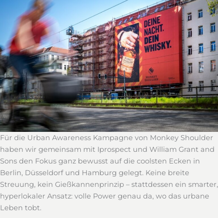
Für die Urban Awareness Kampagne von Monkey Shoulder
haben wir gemeinsam mit Iprospect und William Grant and
Sons den Fokus ganz bewusst auf die coolsten Ecken in
Berlin, Düsseldorf und Hamburg gelegt. Keine breite
Streuung, kein Gießkannenprinzip – stattdessen ein smarter,
hyperlokaler Ansatz: volle Power genau da, wo das urbane
Leben tobt.