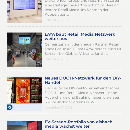
Die One Tech Group und Rossmann starten
eine strategische Partnerschaft im Bereich
Instore Retail Media. Im Rahmen der
Kooperation…
Februar 10, 2026
LAYA baut Retail Media Netzwerk
weiter aus
Gemeinsam mit dem neuen Partner Retail
Trade Group (RTG) hat LAYA bereits rund 100
Screens bei Globus, V-Markt, famila…
Februar 10, 2026
Neues DOOH-Netzwerk für den DIY-
Handel
Der deutsche DIY-Sektor erhält ein frisches
DOOH- und Retail-Media-Netzwerk, denn
Advercharge und Bauking haben die ersten
65-Zoll-Indoor-Screens in 35…
Dezember 17, 2025
EV-Screen-Portfolio von eisbach
media wächst weiter