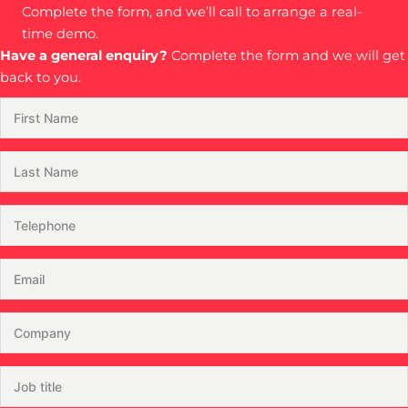
Complete the form, and we’ll call to arrange a real-
time demo.
Have a general enquiry?
Complete the form and we will get
back to you.