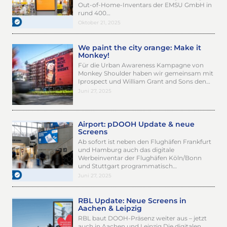
Out-of-Home-Inventars der EMSU GmbH in
rund 400…
Oktober 21, 2025
We paint the city orange: Make it
Monkey!
Für die Urban Awareness Kampagne von
Monkey Shoulder haben wir gemeinsam mit
Iprospect und William Grant and Sons den…
Juni 27, 2025
Airport: pDOOH Update & neue
Screens
Ab sofort ist neben den Flughäfen Frankfurt
und Hamburg auch das digitale
Werbeinventar der Flughäfen Köln/Bonn
und Stuttgart programmatisch…
Juni 27, 2025
RBL Update: Neue Screens in
Aachen & Leipzig
RBL baut DOOH-Präsenz weiter aus – jetzt
auch in Aachen und Leipzig Die digitalen