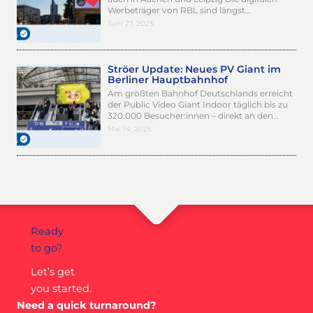
Werbeträger von RBL sind längst…
Juni 27, 2025
Ströer Update: Neues PV Giant im
Berliner Hauptbahnhof
Am größten Bahnhof Deutschlands erreicht
der Public Video Giant Indoor täglich bis zu
320.000 Besucher:innen – direkt an den…
Mai 14, 2025
Ready
to go?
Let’s get
you started.
Need a quick turnaround?