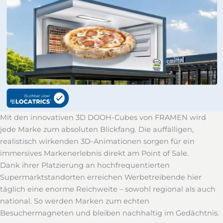
Mit den innovativen 3D DOOH-Cubes von FRAMEN wird
jede Marke zum absoluten Blickfang. Die auffälligen,
realistisch wirkenden 3D-Animationen sorgen für ein
immersives Markenerlebnis direkt am Point of Sale.
Dank ihrer Platzierung an hochfrequentierten
Supermarktstandorten erreichen Werbetreibende hier
täglich eine enorme Reichweite – sowohl regional als auch
national. So werden Marken zum echten
Besuchermagneten und bleiben nachhaltig im Gedächtnis.