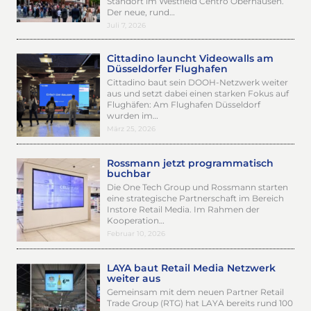
Standort im Westfield Centro Oberhausen.
Der neue, rund…
Juli 7, 2026
Cittadino launcht Videowalls am
Düsseldorfer Flughafen
Cittadino baut sein DOOH-Netzwerk weiter
aus und setzt dabei einen starken Fokus auf
Flughäfen: Am Flughafen Düsseldorf
wurden im…
März 25, 2026
Rossmann jetzt programmatisch
buchbar
Die One Tech Group und Rossmann starten
eine strategische Partnerschaft im Bereich
Instore Retail Media. Im Rahmen der
Kooperation…
Februar 10, 2026
LAYA baut Retail Media Netzwerk
weiter aus
Gemeinsam mit dem neuen Partner Retail
Trade Group (RTG) hat LAYA bereits rund 100