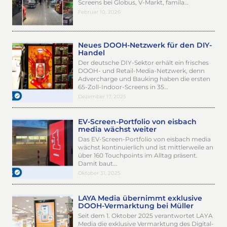
Screens bei Globus, V-Markt, famila…
Februar 10, 2026
Neues DOOH-Netzwerk für den DIY-
Handel
Der deutsche DIY-Sektor erhält ein frisches
DOOH- und Retail-Media-Netzwerk, denn
Advercharge und Bauking haben die ersten
65-Zoll-Indoor-Screens in 35…
Dezember 17, 2025
EV-Screen-Portfolio von eisbach
media wächst weiter
Das EV-Screen-Portfolio von eisbach media
wächst kontinuierlich und ist mittlerweile an
über 160 Touchpoints im Alltag präsent.
Damit baut…
Oktober 31, 2025
LAYA Media übernimmt exklusive
DOOH-Vermarktung bei Müller
Seit dem 1. Oktober 2025 verantwortet LAYA
Media die exklusive Vermarktung des Digital-