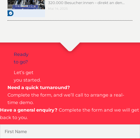
320.000 Besucher:innen – direkt an den…
Mai 14, 2025
Ready
to go?
Let’s get
you started.
Need a quick turnaround?
Complete the form, and we’ll call to arrange a real-
time demo.
Have a general enquiry?
Complete the form and we will get
back to you.