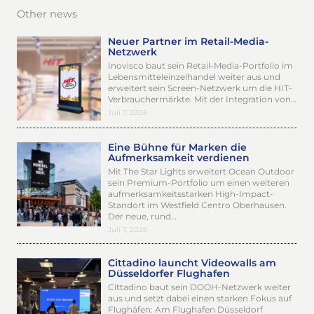
Other news
Neuer Partner im Retail-Media-
Netzwerk
Inovisco baut sein Retail-Media-Portfolio im
Lebensmitteleinzelhandel weiter aus und
erweitert sein Screen-Netzwerk um die HIT-
Verbrauchermärkte. Mit der Integration von…
Juli 7, 2026
Eine Bühne für Marken die
Aufmerksamkeit verdienen
Mit The Star Lights erweitert Ocean Outdoor
sein Premium-Portfolio um einen weiteren
aufmerksamkeitsstarken High-Impact-
Standort im Westfield Centro Oberhausen.
Der neue, rund…
Juli 7, 2026
Cittadino launcht Videowalls am
Düsseldorfer Flughafen
Cittadino baut sein DOOH-Netzwerk weiter
aus und setzt dabei einen starken Fokus auf
Flughäfen: Am Flughafen Düsseldorf