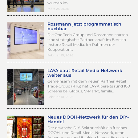
wurden im…
März 25, 2026
Rossmann jetzt programmatisch
buchbar
Die One Tech Group und Rossmann starten
eine strategische Partnerschaft im Bereich
Instore Retail Media. Im Rahmen der
Kooperation…
Februar 10, 2026
LAYA baut Retail Media Netzwerk
weiter aus
Gemeinsam mit dem neuen Partner Retail
Trade Group (RTG) hat LAYA bereits rund 100
Screens bei Globus, V-Markt, famila…
Februar 10, 2026
Neues DOOH-Netzwerk für den DIY-
Handel
Der deutsche DIY-Sektor erhält ein frisches
DOOH- und Retail-Media-Netzwerk, denn
Advercharge und Bauking haben die ersten