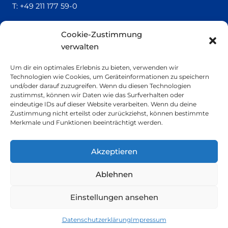
T:
+49 211 177 59-0
QUICK LINKS
Cookie-Zustimmung
verwalten
Locatrics
Über uns
Um dir ein optimales Erlebnis zu bieten, verwenden wir
Kontakt
Technologien wie Cookies, um Geräteinformationen zu speichern
Impressum
und/oder darauf zuzugreifen. Wenn du diesen Technologien
zustimmst, können wir Daten wie das Surfverhalten oder
eindeutige IDs auf dieser Website verarbeiten. Wenn du deine
SMALL PRINT
Zustimmung nicht erteilst oder zurückziehst, können bestimmte
Merkmale und Funktionen beeinträchtigt werden.
Datenschutzerklärung
Nachhaltigkeit
Akzeptieren
Ablehnen
Einstellungen ansehen
© 2026 It Works GmbH
Datenschutzerklärung
Impressum