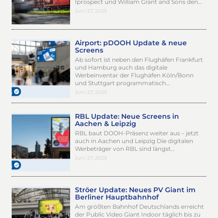
Iprospect und William Grant and Sons den…
Juni 27, 2025
Airport: pDOOH Update & neue
Screens
Ab sofort ist neben den Flughäfen Frankfurt
und Hamburg auch das digitale
Werbeinventar der Flughäfen Köln/Bonn
und Stuttgart programmatisch…
Juni 27, 2025
RBL Update: Neue Screens in
Aachen & Leipzig
RBL baut DOOH-Präsenz weiter aus – jetzt
auch in Aachen und Leipzig Die digitalen
Werbeträger von RBL sind längst…
Juni 27, 2025
Ströer Update: Neues PV Giant im
Berliner Hauptbahnhof
Am größten Bahnhof Deutschlands erreicht
der Public Video Giant Indoor täglich bis zu