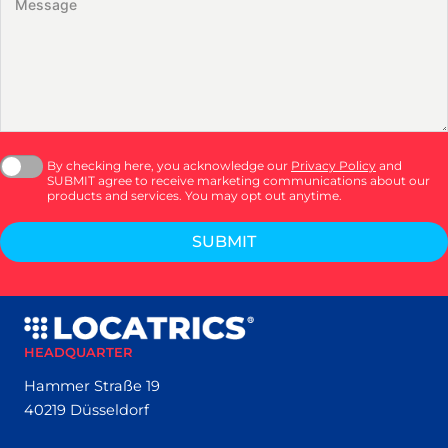
By checking here, you acknowledge our
Privacy Policy
and
SUBMIT agree to receive marketing communications about our
products and services. You may opt out anytime.
SUBMIT
HEADQUARTER
Hammer Straße 19
40219 Düsseldorf