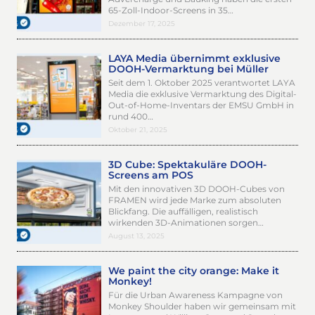
65-Zoll-Indoor-Screens in 35…
Dezember 17, 2025
LAYA Media übernimmt exklusive
DOOH-Vermarktung bei Müller
Seit dem 1. Oktober 2025 verantwortet LAYA
Media die exklusive Vermarktung des Digital-
Out-of-Home-Inventars der EMSU GmbH in
rund 400…
Oktober 21, 2025
3D Cube: Spektakuläre DOOH-
Screens am POS
Mit den innovativen 3D DOOH-Cubes von
FRAMEN wird jede Marke zum absoluten
Blickfang. Die auffälligen, realistisch
wirkenden 3D-Animationen sorgen…
August 13, 2025
We paint the city orange: Make it
Monkey!
Für die Urban Awareness Kampagne von
Monkey Shoulder haben wir gemeinsam mit