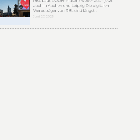
RBL baut DOOH-Präsenz weiter aus – jetzt
auch in Aachen und Leipzig Die digitalen
Werbeträger von RBL sind längst…
Juni 27, 2025