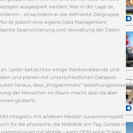
zogen ausgespielt werden. Wer in der Lage ist,
enzieren – etwa indem er die definierte Zielgruppe
rfür ist jedoch eine eigene Data Management
elligente Segmentierung und Verwaltung der Daten
 an. Leider betrachten einige Werbetreibende und
en und planen mit unterschiedlichen Datasets
lauben heraus, dass „Programmatic“ beziehungsweise
ehmung der Menschen im Raum macht aber da aber
ammen gedacht.
 OOH integrativ mit anderen Medien zusammenspielt.
auch für die physische, die Mobilität am Tag. Gerade in
usammenspiel mit Mobile – kann OOH seine Stärke