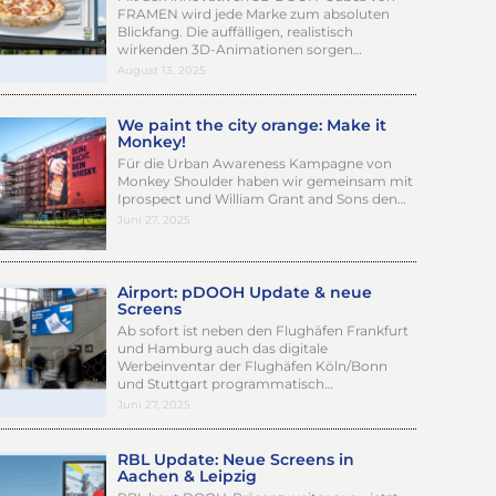
FRAMEN wird jede Marke zum absoluten
Blickfang. Die auffälligen, realistisch
wirkenden 3D-Animationen sorgen…
August 13, 2025
We paint the city orange: Make it
Monkey!
Für die Urban Awareness Kampagne von
Monkey Shoulder haben wir gemeinsam mit
Iprospect und William Grant and Sons den…
Juni 27, 2025
Airport: pDOOH Update & neue
Screens
Ab sofort ist neben den Flughäfen Frankfurt
und Hamburg auch das digitale
Werbeinventar der Flughäfen Köln/Bonn
und Stuttgart programmatisch…
Juni 27, 2025
RBL Update: Neue Screens in
Aachen & Leipzig