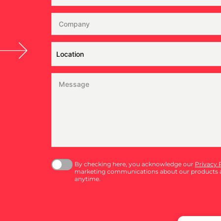
By checking here, you acknowledge our
Privacy 
marketing communications about our products a
anytime.