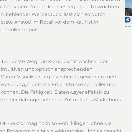
bar beitragen. Zudem kann es regionale Unwuchten
n. Fehlender Werbedruck lässt sich so durch
zte Anstoß im Retail vor dem Kauf ist in
rtvoller Impuls.
ng. Der beste Weg, die Komplexität wachsender
n, intuitiven und optisch ansprechenden
e Daten-Visualisierung investieren, gewinnen mehr
en Vorsprung, indem sie Erkenntnisse schneller und
können. Die Fähigkeit, Daten-Layer effektiv zu
rd in der datengetriebenen Zukunft des Marketings
 OOH-Sektor mag noch so wohl klingen, ohne die
nd Prozessen bleibt sie wirkungslos. Und es braucht