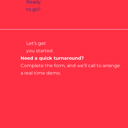
Ready
to go?
Let’s get
you started.
Need a quick turnaround?
Complete the form, and we’ll call to arrange
a real-time demo.