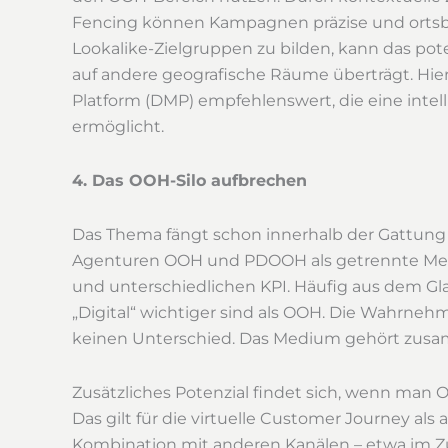
Fencing können Kampagnen präzise und ortsbe
Lookalike-Zielgruppen zu bilden, kann das pot
auf andere geografische Räume überträgt. Hie
Platform (DMP) empfehlenswert, die eine int
ermöglicht.
4. Das OOH-Silo aufbrechen
Das Thema fängt schon innerhalb der Gattung
Agenturen OOH und PDOOH als getrennte Medi
und unterschiedlichen KPI. Häufig aus dem G
„Digital“ wichtiger sind als OOH. Die Wahrn
keinen Unterschied. Das Medium gehört zus
Zusätzliches Potenzial findet sich, wenn man
Das gilt für die virtuelle Customer Journey als 
Kombination mit anderen Kanälen – etwa im Z