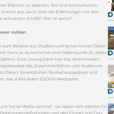
rer Branche zu arbeiten. Wir sind Konkurrenten,
-Events aus. Auch über die Erfahrungen mit den
e schwarzen Schafe? Wer ist seriös?
sover nutzen
en zum Beispiel aus Studien und dynamischen Daten
end. Denn je dynamischer eine Datenquelle ist, desto
llzahlen). Eine Lösung kann hier das Verschneiden
beispielsweise das Zusammenführen von Audiences
or-Daten. So entstehen flexibel anpassbare und
ten, das stärkt jeden (D)OOH-Mediaplan.
d Social Media wertvoll – sie lassen sich ebenso für
Zielgruppendefinitionen und den Einsatz von Geo-