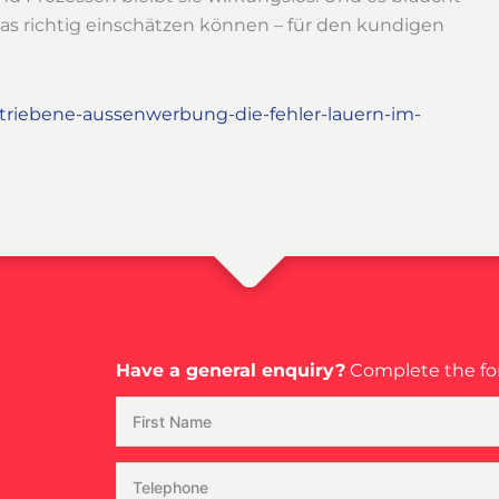
s richtig einschätzen können – für den kundigen
etriebene-aussenwerbung-die-fehler-lauern-im-
Have a general enquiry?
Complete the for