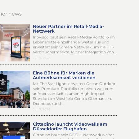
her news
Neuer Partner im Retail-Media-
Netzwerk
Inovisco baut sein Retail-Media-Portfolio im
Lebensmitteleinzelhandel weiter aus und
erweitert sein Screen-Netzwerk um die HIT-
Verbrauchermärkte. Mit der Integration von…
Juli 7, 2026
Eine Bühne für Marken die
Aufmerksamkeit verdienen
Mit The Star Lights erweitert Ocean Outdoor
sein Premium-Portfolio um einen weiteren
aufmerksamkeitsstarken High-Impact-
Standort im Westfield Centro Oberhausen.
Der neue, rund…
Juli 7, 2026
Cittadino launcht Videowalls am
Düsseldorfer Flughafen
Cittadino baut sein DOOH-Netzwerk weiter