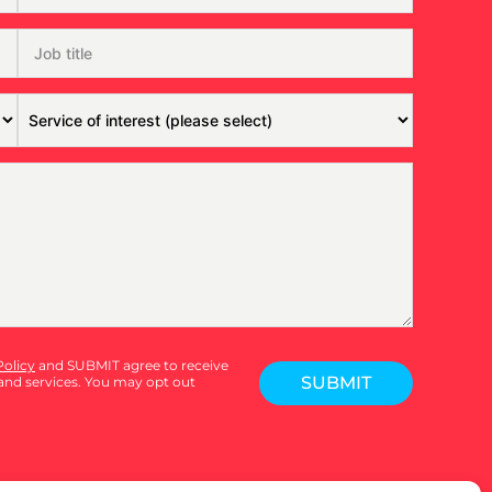
Policy
and SUBMIT agree to receive
SUBMIT
nd services. You may opt out