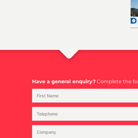
Have a general enquiry?
Complete the for