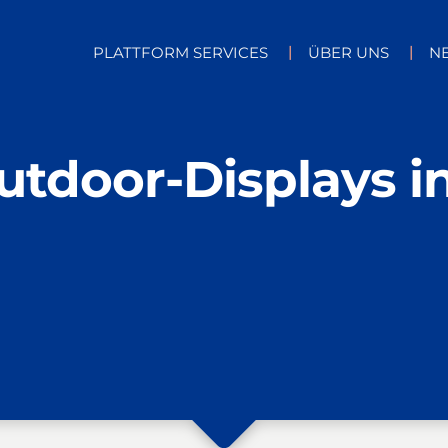
PLATTFORM SERVICES
ÜBER UNS
N
tdoor-Displays i