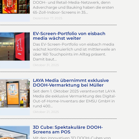
DOOH- und Retail-Media-Netzwerk, denn
Advercharge und Bauking haben die ersten
65-Zoll-Indoor-Screens in 35…
Dezember 17, 2025
EV-Screen-Portfolio von eisbach
media wächst weiter
Das EV-Screen-Portfolio von eisbach media
wächst kontinuierlich und ist mittlerweile an
über 160 Touchpoints im Alltag präsent.
Damit baut…
Oktober 31, 2025
LAYA Media übernimmt exklusive
DOOH-Vermarktung bei Müller
Seit dem 1. Oktober 2025 verantwortet LAYA
Media die exklusive Vermarktung des Digital-
Out-of-Home-Inventars der EMSU GmbH in
rund 400…
Oktober 21, 2025
3D Cube: Spektakuläre DOOH-
Screens am POS
Mit den innovativen 3D DOOH-Cubes von