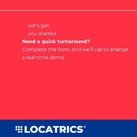
Let’s get
you started.
Need a quick turnaround?
Complete the form, and we’ll call to arrange
a real-time demo.