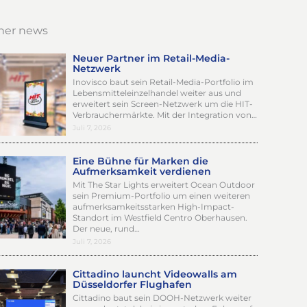
her news
Neuer Partner im Retail-Media-
Netzwerk
Inovisco baut sein Retail-Media-Portfolio im
Lebensmitteleinzelhandel weiter aus und
erweitert sein Screen-Netzwerk um die HIT-
Verbrauchermärkte. Mit der Integration von…
Juli 7, 2026
Eine Bühne für Marken die
Aufmerksamkeit verdienen
Mit The Star Lights erweitert Ocean Outdoor
sein Premium-Portfolio um einen weiteren
aufmerksamkeitsstarken High-Impact-
Standort im Westfield Centro Oberhausen.
Der neue, rund…
Juli 7, 2026
Cittadino launcht Videowalls am
Düsseldorfer Flughafen
Cittadino baut sein DOOH-Netzwerk weiter