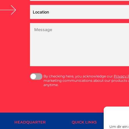
By checking here, you acknowledge our
Privacy 
marketing communications about our products a
anytime.
HEADQUARTER
QUICK LINKS
SMAL
Um dir ein