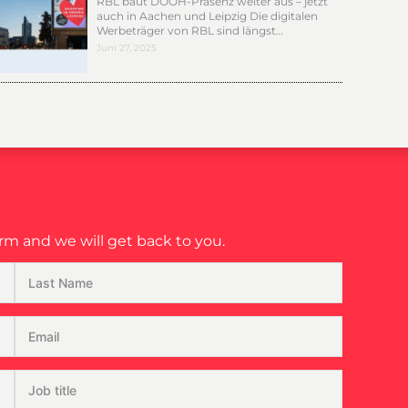
RBL baut DOOH-Präsenz weiter aus – jetzt
auch in Aachen und Leipzig Die digitalen
Werbeträger von RBL sind längst…
Juni 27, 2025
m and we will get back to you.