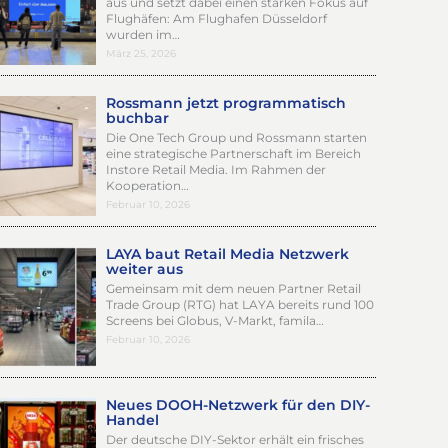
aus und setzt dabei einen starken Fokus auf
Flughäfen: Am Flughafen Düsseldorf
wurden im…
März 25, 2026
Rossmann jetzt programmatisch
buchbar
Die One Tech Group und Rossmann starten
eine strategische Partnerschaft im Bereich
Instore Retail Media. Im Rahmen der
Kooperation…
Februar 10, 2026
LAYA baut Retail Media Netzwerk
weiter aus
Gemeinsam mit dem neuen Partner Retail
Trade Group (RTG) hat LAYA bereits rund 100
Screens bei Globus, V-Markt, famila…
Februar 10, 2026
Neues DOOH-Netzwerk für den DIY-
Handel
Der deutsche DIY-Sektor erhält ein frisches