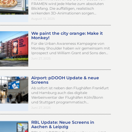
FRAMEN wird jede Marke zum absoluten
Blickfang. Die auffälligen, realistisch
wirkenden 3D-Animationen sorgen…
August 13, 2025
We paint the city orange: Make it
Monkey!
Für die Urban Awareness Kampagne von
Monkey Shoulder haben wir gemeinsam mit
Iprospect und William Grant and Sons den…
Juni 27, 2025
Airport: pDOOH Update & neue
Screens
Ab sofort ist neben den Flughäfen Frankfurt
und Hamburg auch das digitale
Werbeinventar der Flughäfen Köln/Bonn
und Stuttgart programmatisch…
Juni 27, 2025
RBL Update: Neue Screens in
Aachen & Leipzig