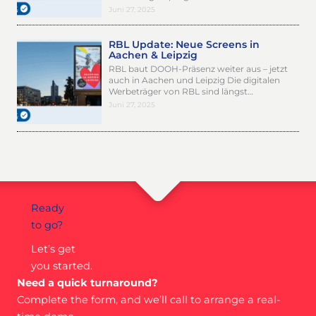
Juni 27, 2025
RBL Update: Neue Screens in
Aachen & Leipzig
RBL baut DOOH-Präsenz weiter aus – jetzt
auch in Aachen und Leipzig Die digitalen
Werbeträger von RBL sind längst…
Juni 27, 2025
Ready
to go?
Let’s get
you started.
Need a quick turnaround?
Complete the form, and we’ll call to arrange a real-