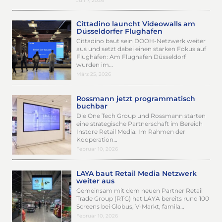
Juli 7, 2026
Cittadino launcht Videowalls am
Düsseldorfer Flughafen
Cittadino baut sein DOOH-Netzwerk weiter
aus und setzt dabei einen starken Fokus auf
Flughäfen: Am Flughafen Düsseldorf
wurden im…
März 25, 2026
Rossmann jetzt programmatisch
buchbar
Die One Tech Group und Rossmann starten
eine strategische Partnerschaft im Bereich
Instore Retail Media. Im Rahmen der
Kooperation…
Februar 10, 2026
LAYA baut Retail Media Netzwerk
weiter aus
Gemeinsam mit dem neuen Partner Retail
Trade Group (RTG) hat LAYA bereits rund 100
Screens bei Globus, V-Markt, famila…
Februar 10, 2026