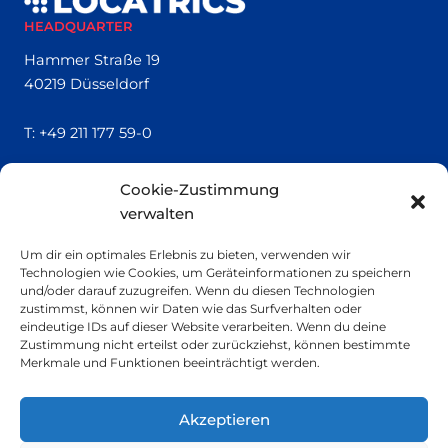
HEADQUARTER
Hammer Straße 19
40219 Düsseldorf
T:
+49 211 177 59-0
QUICK LINKS
Cookie-Zustimmung
verwalten
Locatrics
Über uns
Um dir ein optimales Erlebnis zu bieten, verwenden wir
Kontakt
Technologien wie Cookies, um Geräteinformationen zu speichern
Impressum
und/oder darauf zuzugreifen. Wenn du diesen Technologien
zustimmst, können wir Daten wie das Surfverhalten oder
eindeutige IDs auf dieser Website verarbeiten. Wenn du deine
SMALL PRINT
Zustimmung nicht erteilst oder zurückziehst, können bestimmte
Merkmale und Funktionen beeinträchtigt werden.
Datenschutzerklärung
Nachhaltigkeit
Akzeptieren