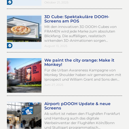
Oktober 21, 2025
3D Cube: Spektakuläre DOOH-
Screens am POS
Mit den innovativen 3D DOOH-Cubes von
FRAMEN wird jede Marke zum absoluten
Blickfang. Die auffälligen, realistisch
wirkenden 3D-Animationen sorgen…
August 13, 2025
We paint the city orange: Make it
Monkey!
Für die Urban Awareness Kampagne von
Monkey Shoulder haben wir gemeinsam mit
Iprospect und William Grant and Sons den…
Juni 27, 2025
Airport: pDOOH Update & neue
Screens
Ab sofort ist neben den Flughäfen Frankfurt
und Hamburg auch das digitale
Werbeinventar der Flughäfen Köln/Bonn
und Stuttgart programmatisch…