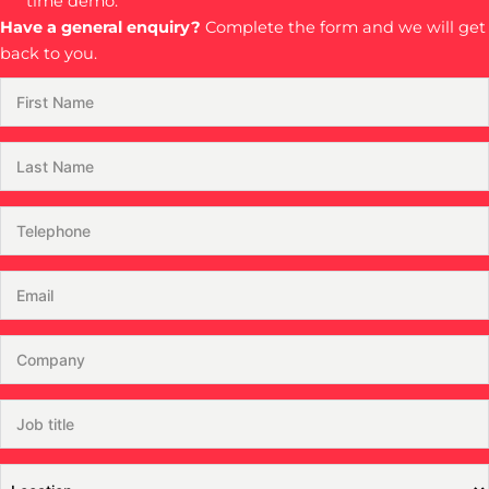
time demo.
Have a general enquiry?
Complete the form and we will get
back to you.