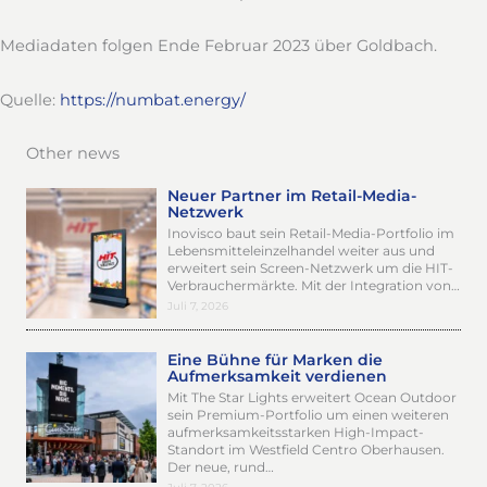
Mediadaten folgen Ende Februar 2023 über Goldbach.
Quelle:
https://numbat.energy/
Other news
Neuer Partner im Retail-Media-
Netzwerk
Inovisco baut sein Retail-Media-Portfolio im
Lebensmitteleinzelhandel weiter aus und
erweitert sein Screen-Netzwerk um die HIT-
Verbrauchermärkte. Mit der Integration von…
Juli 7, 2026
Eine Bühne für Marken die
Aufmerksamkeit verdienen
Mit The Star Lights erweitert Ocean Outdoor
sein Premium-Portfolio um einen weiteren
aufmerksamkeitsstarken High-Impact-
Standort im Westfield Centro Oberhausen.
Der neue, rund…