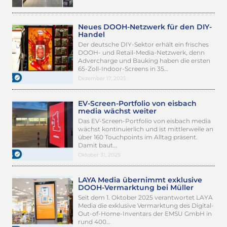
Neues DOOH-Netzwerk für den DIY-
Handel
Der deutsche DIY-Sektor erhält ein frisches
DOOH- und Retail-Media-Netzwerk, denn
Advercharge und Bauking haben die ersten
65-Zoll-Indoor-Screens in 35…
Dezember 17, 2025
EV-Screen-Portfolio von eisbach
media wächst weiter
Das EV-Screen-Portfolio von eisbach media
wächst kontinuierlich und ist mittlerweile an
über 160 Touchpoints im Alltag präsent.
Damit baut…
Oktober 31, 2025
LAYA Media übernimmt exklusive
DOOH-Vermarktung bei Müller
Seit dem 1. Oktober 2025 verantwortet LAYA
Media die exklusive Vermarktung des Digital-
Out-of-Home-Inventars der EMSU GmbH in
rund 400…