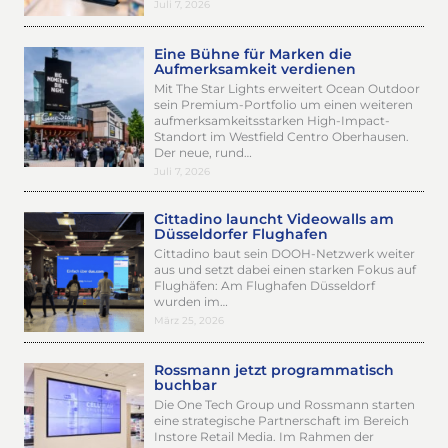
Juli 7, 2026
Eine Bühne für Marken die
Aufmerksamkeit verdienen
Mit The Star Lights erweitert Ocean Outdoor
sein Premium-Portfolio um einen weiteren
aufmerksamkeitsstarken High-Impact-
Standort im Westfield Centro Oberhausen.
Der neue, rund…
Juli 7, 2026
Cittadino launcht Videowalls am
Düsseldorfer Flughafen
Cittadino baut sein DOOH-Netzwerk weiter
aus und setzt dabei einen starken Fokus auf
Flughäfen: Am Flughafen Düsseldorf
wurden im…
März 25, 2026
Rossmann jetzt programmatisch
buchbar
Die One Tech Group und Rossmann starten
eine strategische Partnerschaft im Bereich
Instore Retail Media. Im Rahmen der