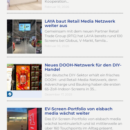
Kooperation…
Februar 10, 2026
LAYA baut Retail Media Netzwerk
weiter aus
Gemeinsam mit dem neuen Partner Retail
Trade Group (RTG) hat LAYA bereits rund 100
Screens bei Globus, V-Markt, famila…
Februar 10, 2026
Neues DOOH-Netzwerk für den DIY-
Handel
Der deutsche DIY-Sektor erhält ein frisches
DOOH- und Retail-Media-Netzwerk, denn
Advercharge und Bauking haben die ersten
65-Zoll-Indoor-Screens in 35…
Dezember 17, 2025
EV-Screen-Portfolio von eisbach
media wächst weiter
Das EV-Screen-Portfolio von eisbach media
wächst kontinuierlich und ist mittlerweile an
über 160 Touchpoints im Alltag präsent.