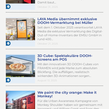
Damit baut…
Oktober 31, 2025
LAYA Media übernimmt exklusive
DOOH-Vermarktung bei Müller
Seit dem 1. Oktober 2025 verantwortet LAYA
Media die exklusive Vermarktung des Digital-
Out-of-Home-Inventars der EMSU GmbH in
rund 400…
Oktober 21, 2025
3D Cube: Spektakuläre DOOH-
Screens am POS
Mit den innovativen 3D DOOH-Cubes von
FRAMEN wird jede Marke zum absoluten
Blickfang. Die auffälligen, realistisch
wirkenden 3D-Animationen sorgen…
August 13, 2025
We paint the city orange: Make it
Monkey!
Für die Urban Awareness Kampagne von
Monkey Shoulder haben wir gemeinsam mit
Iprospect und William Grant and Sons den…