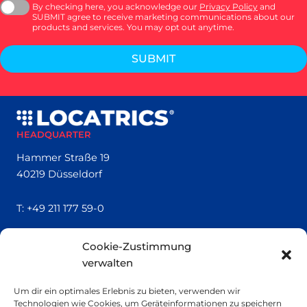
By checking here, you acknowledge our
Privacy Policy
and
SUBMIT agree to receive marketing communications about our
products and services. You may opt out anytime.
SUBMIT
HEADQUARTER
Hammer Straße 19
40219 Düsseldorf
T:
+49 211 177 59-0
QUICK LINKS
Cookie-Zustimmung
verwalten
Locatrics
Über uns
Um dir ein optimales Erlebnis zu bieten, verwenden wir
Kontakt
Technologien wie Cookies, um Geräteinformationen zu speichern