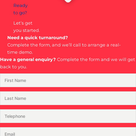
Ready
to go?
Let’s get
you started.
Need a quick turnaround?
Complete the form, and we’ll call to arrange a real-
time demo.
Have a general enquiry?
Complete the form and we will get
back to you.