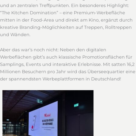
und an zentralen Treffpunkten. Ein besonderes Highlight:
“The Kitchen Domination” – eine Premium-Werbefläche
mitten in der Food-Area und direkt am Kino, ergänzt durch
kreative Branding-Möglichkeiten auf Treppen, Rolltreppen
und Wänden.
Aber das war’s noch nicht: Neben den digitalen
Werbeflächen gibt’s auch klassische Promotionsflächen für
Samplings, Events und interaktive Erlebnisse. Mit satten 16,2
Millionen Besuchern pro Jahr wird das Überseequartier eine
der spannendsten Werbeplattformen in Deutschland!