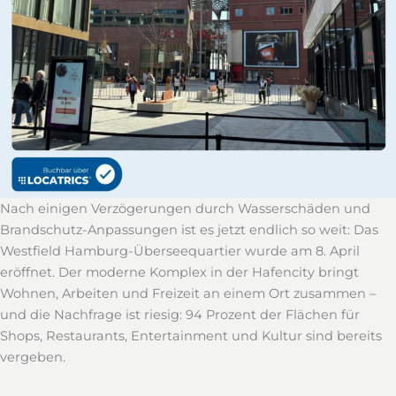
Nach einigen Verzögerungen durch Wasserschäden und
Brandschutz-Anpassungen ist es jetzt endlich so weit: Das
Westfield Hamburg-Überseequartier wurde am 8. April
eröffnet. Der moderne Komplex in der Hafencity bringt
Wohnen, Arbeiten und Freizeit an einem Ort zusammen –
und die Nachfrage ist riesig: 94 Prozent der Flächen für
Shops, Restaurants, Entertainment und Kultur sind bereits
vergeben.