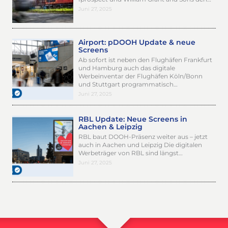
Juni 27, 2025
Airport: pDOOH Update & neue
Screens
Ab sofort ist neben den Flughäfen Frankfurt
und Hamburg auch das digitale
Werbeinventar der Flughäfen Köln/Bonn
und Stuttgart programmatisch…
Juni 27, 2025
RBL Update: Neue Screens in
Aachen & Leipzig
RBL baut DOOH-Präsenz weiter aus – jetzt
auch in Aachen und Leipzig Die digitalen
Werbeträger von RBL sind längst…
Juni 27, 2025