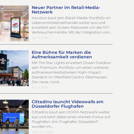
Neuer Partner im Retail-Media-
Netzwerk
Inovisco baut sein Retail-Media-Portfolio im
Lebensmitteleinzelhandel weiter aus und
erweitert sein Screen-Netzwerk um die HIT-
Verbrauchermärkte. Mit der Integration von…
Juli 7, 2026
Eine Bühne für Marken die
Aufmerksamkeit verdienen
Mit The Star Lights erweitert Ocean Outdoor
sein Premium-Portfolio um einen weiteren
aufmerksamkeitsstarken High-Impact-
Standort im Westfield Centro Oberhausen.
Der neue, rund…
Juli 7, 2026
Cittadino launcht Videowalls am
Düsseldorfer Flughafen
Cittadino baut sein DOOH-Netzwerk weiter
aus und setzt dabei einen starken Fokus auf
Flughäfen: Am Flughafen Düsseldorf
wurden im…
März 25, 2026