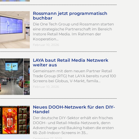
Rossmann jetzt programmatisch
buchbar
Die One Tech Group und Rossmann starten
eine strategische Partnerschaft im Bereich
Instore Retail Media. Im Rahmen der
Kooperation…
Februar 10, 2026
LAYA baut Retail Media Netzwerk
weiter aus
Gemeinsam mit dem neuen Partner Retail
Trade Group (RTG) hat LAYA bereits rund 100
Screens bei Globus, V-Markt, famila…
Februar 10, 2026
Neues DOOH-Netzwerk für den DIY-
Handel
Der deutsche DIY-Sektor erhält ein frisches
DOOH- und Retail-Media-Netzwerk, denn
Advercharge und Bauking haben die ersten
65-Zoll-Indoor-Screens in 35…
Dezember 17, 2025