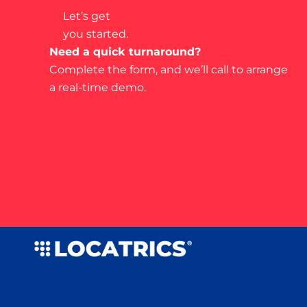
Let’s get
you started.
Need a quick turnaround?
Complete the form, and we’ll call to arrange
a real-time demo.