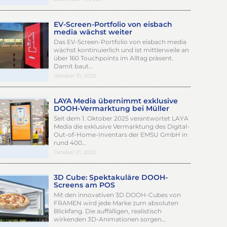
EV-Screen-Portfolio von eisbach
media wächst weiter
Das EV-Screen-Portfolio von eisbach media
wächst kontinuierlich und ist mittlerweile an
über 160 Touchpoints im Alltag präsent.
Damit baut…
Oktober 31, 2025
LAYA Media übernimmt exklusive
DOOH-Vermarktung bei Müller
Seit dem 1. Oktober 2025 verantwortet LAYA
Media die exklusive Vermarktung des Digital-
Out-of-Home-Inventars der EMSU GmbH in
rund 400…
Oktober 21, 2025
3D Cube: Spektakuläre DOOH-
Screens am POS
Mit den innovativen 3D DOOH-Cubes von
FRAMEN wird jede Marke zum absoluten
Blickfang. Die auffälligen, realistisch
wirkenden 3D-Animationen sorgen…