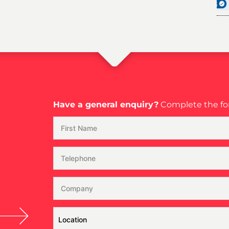
Have a general enquiry?
Complete the for