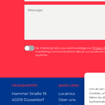
By checking here, you acknowledge our
Privacy 
marketing communications about our products a
anytime.
HEADQUARTER
QUICK LINKS
SMAL
Um dir ein
Hammer Straße 19
Locatrics
Date
Cookies, u
Wenn du di
40219 Düsseldorf
Über uns
Nach
Surfverhalt