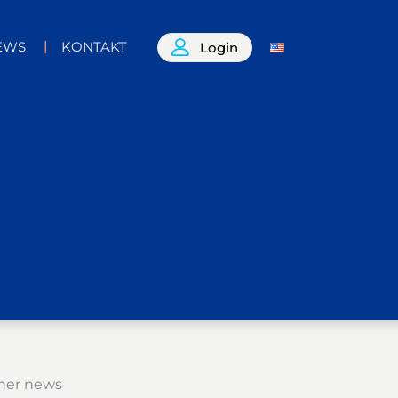
EWS
KONTAKT
Login
her news