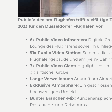
Public Video am Flughafen trifft vielfältige 
2023 für den Düsseldorfer Flughafen
vor
6x Public Video Infoscreen:
Digitale Gr
Lounge des Flughafens sowie im umlie
51x Public Video Station:
Screens, die s
Flughafengebäude und am (Fern-)Bahnh
7x Public Video Giant:
Highlight Inszen
gigantischer Größe
Lange Verweildauer:
Ankunft am Airport
Exklusive Atmosphäre:
Ein geschlossen
hochwertigem Umfeld
Bunter Branchen-Mix:
Kundenansprache d
Restaurants und Reisebüros.