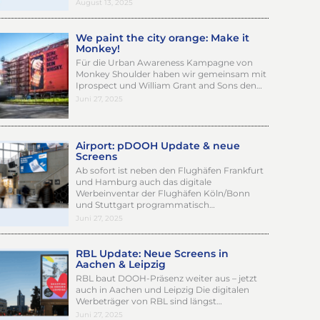
August 13, 2025
We paint the city orange: Make it
Monkey!
Für die Urban Awareness Kampagne von
Monkey Shoulder haben wir gemeinsam mit
Iprospect und William Grant and Sons den…
Juni 27, 2025
Airport: pDOOH Update & neue
Screens
Ab sofort ist neben den Flughäfen Frankfurt
und Hamburg auch das digitale
Werbeinventar der Flughäfen Köln/Bonn
und Stuttgart programmatisch…
Juni 27, 2025
RBL Update: Neue Screens in
Aachen & Leipzig
RBL baut DOOH-Präsenz weiter aus – jetzt
auch in Aachen und Leipzig Die digitalen
Werbeträger von RBL sind längst…
Juni 27, 2025