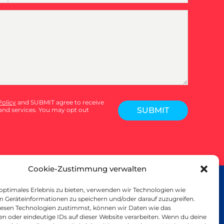
Policy
and SUBMIT agree to receive
SUBMIT
nd services. You may opt out
Cookie-Zustimmung verwalten
L PRINT
 optimales Erlebnis zu bieten, verwenden wir Technologien wie
nschutzerklärung
m Geräteinformationen zu speichern und/oder darauf zuzugreifen.
esen Technologien zustimmst, können wir Daten wie das
haltigkeit
en oder eindeutige IDs auf dieser Website verarbeiten. Wenn du deine