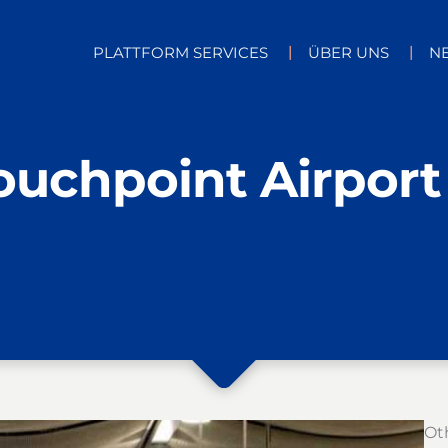
PLATTFORM SERVICES
ÜBER UNS
N
ouchpoint Airport
Ot