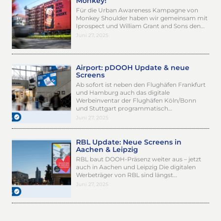
Monkey!
Für die Urban Awareness Kampagne von
Monkey Shoulder haben wir gemeinsam mit
Iprospect und William Grant and Sons den…
Juni 27, 2025
Airport: pDOOH Update & neue
Screens
Ab sofort ist neben den Flughäfen Frankfurt
und Hamburg auch das digitale
Werbeinventar der Flughäfen Köln/Bonn
und Stuttgart programmatisch…
Juni 27, 2025
RBL Update: Neue Screens in
Aachen & Leipzig
RBL baut DOOH-Präsenz weiter aus – jetzt
auch in Aachen und Leipzig Die digitalen
Werbeträger von RBL sind längst…
Juni 27, 2025