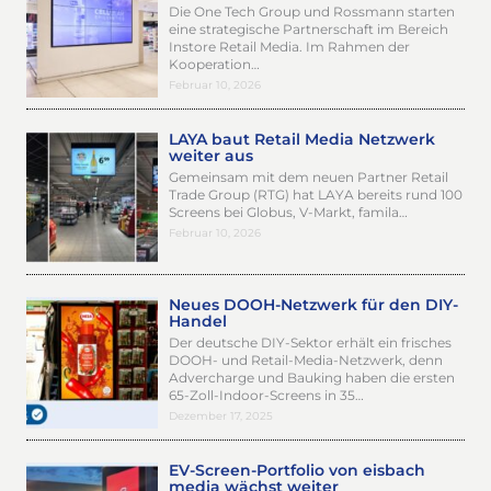
Die One Tech Group und Rossmann starten
eine strategische Partnerschaft im Bereich
Instore Retail Media. Im Rahmen der
Kooperation…
Februar 10, 2026
LAYA baut Retail Media Netzwerk
weiter aus
Gemeinsam mit dem neuen Partner Retail
Trade Group (RTG) hat LAYA bereits rund 100
Screens bei Globus, V-Markt, famila…
Februar 10, 2026
Neues DOOH-Netzwerk für den DIY-
Handel
Der deutsche DIY-Sektor erhält ein frisches
DOOH- und Retail-Media-Netzwerk, denn
Advercharge und Bauking haben die ersten
65-Zoll-Indoor-Screens in 35…
Dezember 17, 2025
EV-Screen-Portfolio von eisbach
media wächst weiter