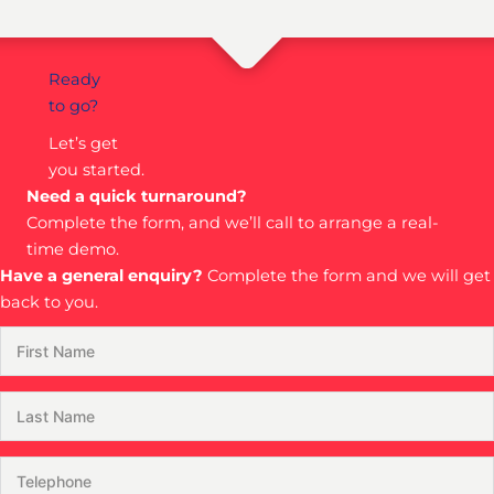
Ready
to go?
Let’s get
you started.
Need a quick turnaround?
Complete the form, and we’ll call to arrange a real-
time demo.
Have a general enquiry?
Complete the form and we will get
back to you.