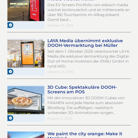
Das EV-Screen-Portfolio von eisbach media
wächst kontinuierlich und ist mittlerweile an
über 160 Touchpoints im Alltag präsent.
Damit baut…
Oktober 31, 2025
LAYA Media übernimmt exklusive
DOOH-Vermarktung bei Müller
Seit dem 1. Oktober 2025 verantwortet LAYA
Media die exklusive Vermarktung des Digital-
Out-of-Home-Inventars der EMSU GmbH in
rund 400…
Oktober 21, 2025
3D Cube: Spektakuläre DOOH-
Screens am POS
Mit den innovativen 3D DOOH-Cubes von
FRAMEN wird jede Marke zum absoluten
Blickfang. Die auffälligen, realistisch
wirkenden 3D-Animationen sorgen…
August 13, 2025
We paint the city orange: Make it