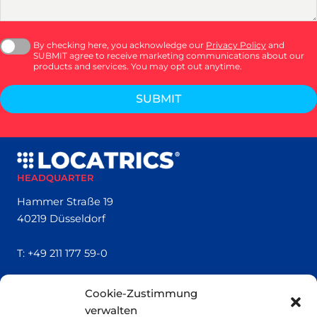
By checking here, you acknowledge our
Privacy Policy
and
SUBMIT agree to receive marketing communications about our
products and services. You may opt out anytime.
SUBMIT
HEADQUARTER
Hammer Straße 19
40219 Düsseldorf
T:
+49 211 177 59-0
QUICK LINKS
Cookie-Zustimmung
verwalten
Locatrics