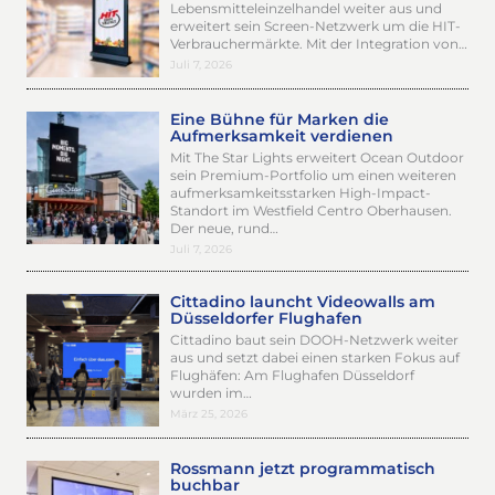
Lebensmitteleinzelhandel weiter aus und
erweitert sein Screen-Netzwerk um die HIT-
Verbrauchermärkte. Mit der Integration von…
Juli 7, 2026
Eine Bühne für Marken die
Aufmerksamkeit verdienen
Mit The Star Lights erweitert Ocean Outdoor
sein Premium-Portfolio um einen weiteren
aufmerksamkeitsstarken High-Impact-
Standort im Westfield Centro Oberhausen.
Der neue, rund…
Juli 7, 2026
Cittadino launcht Videowalls am
Düsseldorfer Flughafen
Cittadino baut sein DOOH-Netzwerk weiter
aus und setzt dabei einen starken Fokus auf
Flughäfen: Am Flughafen Düsseldorf
wurden im…
März 25, 2026
Rossmann jetzt programmatisch
buchbar