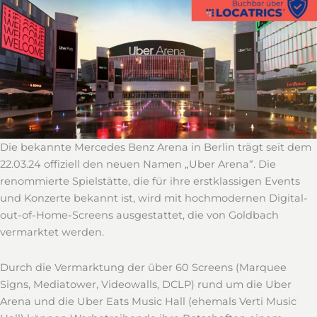
Die bekannte Mercedes Benz Arena in Berlin trägt seit dem
22.03.24 offiziell den neuen Namen „Uber Arena“. Die
renommierte Spielstätte, die für ihre erstklassigen Events
und Konzerte bekannt ist, wird mit hochmodernen Digital-
out-of-Home-Screens ausgestattet, die von Goldbach
vermarktet werden.
Durch die Vermarktung der über 60 Screens (Marquee
Signs, Mediatower, Videowalls, DCLP) rund um die Uber
Arena und die Uber Eats Music Hall (ehemals Verti Music